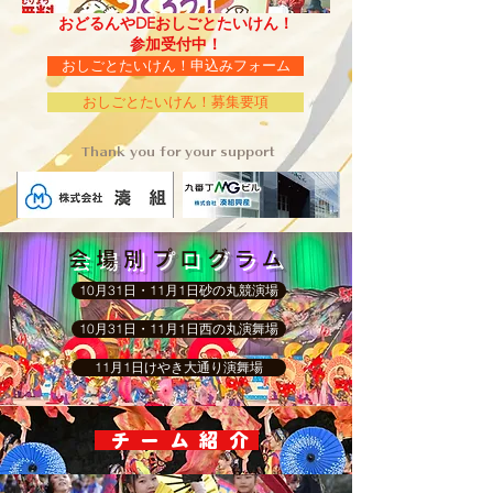
おどるんやDEおしごとたいけん！
​参加受付中！
おしごとたいけん！申込みフォーム
おしごとたいけん！募集要項
Thank you for your support
会場別プログラム
10月31日・11月1日砂の丸競演場
10月31日・11月1日西の丸演舞場
11月1日けやき大通り演舞場
チーム紹介