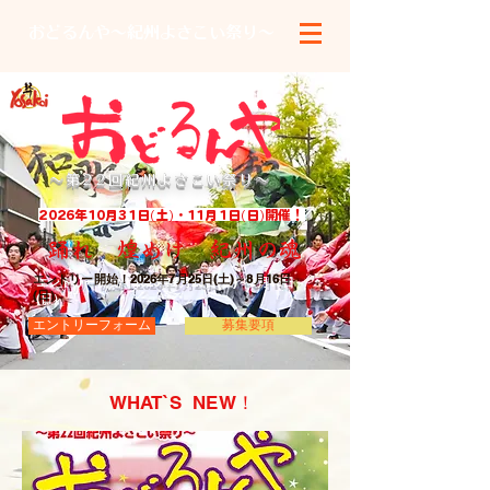
おどるんや～紀州よさこい祭り～
​～第22回紀州よさこい祭り～
2026年10月31日(土)・11月1日(日)開催！
踊れ 煌めけ 紀州の魂
エントリー開始！2026年7月25日(土)～8月16日
(日）
エントリーフォーム
募集要項
WHAT`S NEW！