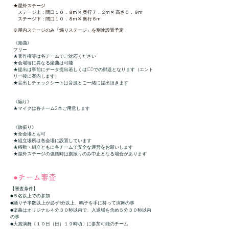
★屋外ステージ
ステージ上：間口１０．８m ✕ 奥行７．２m ✕ 高さ０．９m
ステージ下：間口１０．８m ✕ 奥行６m
※屋内ステージのみ「煽りステージ」を別途設置予定
《楽曲》
フリー
★著作権等は各チームでご対応ください
★会場毎に異なる楽曲は可能​
★提出は事前にデータ提出若しくはCDでの郵送となります（エント
リー後に案内します）
★音出しチェックシートは音源とご一緒に提出頂きます
《煽り》
★マイクは各チーム2本ご用意します
《旗振り》
★全会場とも可
★組立場所は各会場に設置しています
★移動・組立ともに各チームで安全な運営をお願いします
★屋外ステージの強風時は旗振りのみ中止となる場合があります
●チーム審査
【審査条件】
●５名以上での参加
●踊り子半数以上が必ず1分以上、鳴子を手に持って演舞の事
●楽曲はオリジナル４分３０秒以内で、
入退場を含め５分３０秒以内
の事
●大賞演舞〔１０日（日）１９時頃〕に参加可能のチーム