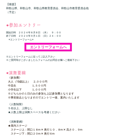
【後援】
​和歌山県、和歌山市、和歌山県教育委員会、和歌山市教育委員会他
（予定）
●参加エントリー
開始日時 ２０２４年８月８日 （木） ９：００
終了日時 ２０２４年９月１日 （日）２４：００
↓エントリーフォーム↓
エントリーフォームへ
※エントリーフォームに従ってご記入下さい
※ご質問等がございましたらフォームのお問合せ欄へご連絡下さい
●演舞要綱
《参加費》
大人（19歳以上） ２,０００円
中高生 １,５００円
小学生以下 １,０００円
※どちらかの１日のみの参加も上記参加費となります
​※事前振込となりますのでエントリー後、案内いたします
《人数制限》
５名以上、上限なし
★人数上限は演舞スペースを考慮ください
《演舞要綱》
★屋内ステージ
ステージ上：間口１８m ✕ 奥行１０．８m ✕ 高さ０．９m
ステージ下：間口２０m ✕ 奥行６m