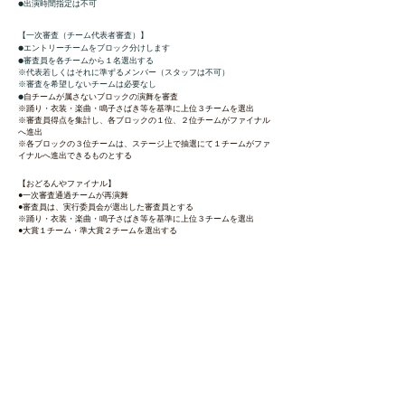
​●出演時間指定は不可
【一次審査（チーム代表者審査）】
●エントリーチームをブロック分けします
●審査員を各チームから１名選出する
※代表若しくはそれに準ずるメンバー（スタッフは不可）
※審査を希望しないチームは必要なし
​●
自チームが属さないブロックの演舞を審査
※踊り・衣装・楽曲・鳴子さばき等を基準に上位３チームを選出
※審査員得点を集計し、各ブロックの１位、２位チームがファイナル
へ進出
※各ブロックの３位チームは、ステージ上で抽選にて１チームがファ
イナルへ進出できるものとする
【おどるんやファイナル】
●一次審査通過チームが再演舞
●審査員は、実行委員会が選出した審査員とする
※踊り・衣装・楽曲・鳴子さばき等を基準に上位３チームを選出
●大賞１チーム・準大賞２チームを選出する
〔１０日（日）１９時頃予定〕
​●大賞チームは、大賞演舞を披露
●誓約
１．自チーム関係者の事故や怪我などに関してその責任をNPO紀州お
祭りプロジェクトに追求しません
２．主催者が祭りの普及・振興を目的として使用する場合、肖像権・
著作権を主張しません
●その他
１．演舞間のチーム待機は、ビッグホエール内2階スタンド席を利用