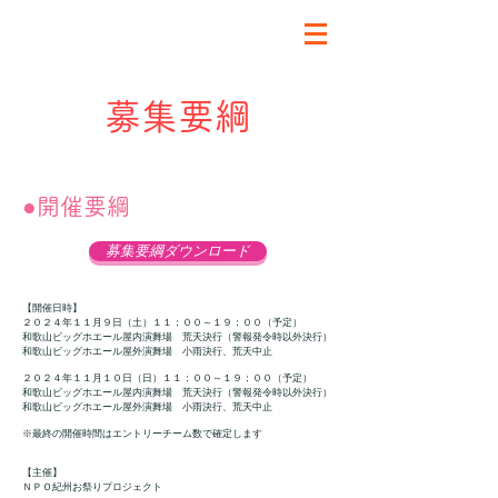
おどるんや～紀州よさこい祭り～
募集要綱
●開催要綱
募集要綱ダウンロード
【開催日時】
２０２４年１１月９日（土）１１：００
～１９：００（予定）
​和歌山ビッグホエール屋内演舞場 荒天決行（警報発令時以外決行）
和歌山ビッグホエール屋外演舞場 小雨決行、荒天中止
２０２４年１１月１０日（日）１１：００～１９：００（予定）
和歌山ビッグホエール屋内演舞場 荒天決行（警報発令時以外決行）
和歌山ビッグホエール屋外演舞場 小雨決行、荒天中止
※最終の開催時間はエントリーチーム数で確定します
【主催】​
ＮＰＯ紀州お祭りプロジェクト