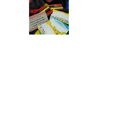
紀州お祭りプロジェクト​
640-8159
和歌山市十一番丁10番地Jamビル3－A
e-mail：
k.omatsuri.project@gmail.com