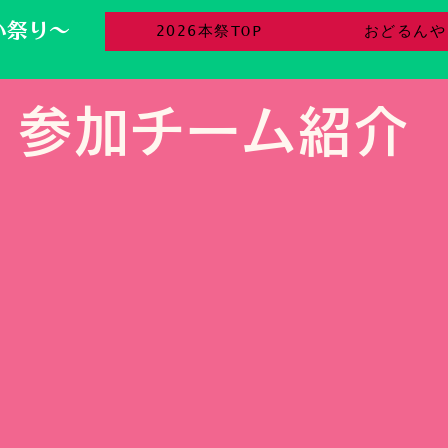
い祭り～
2026本祭TOP
おどるんや
​参加チーム紹介