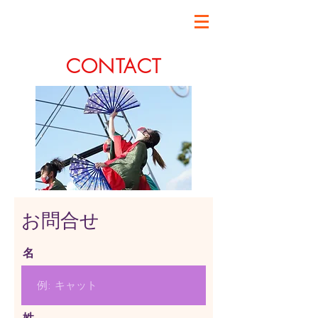
おどるんや～紀州よさこい祭り～
​CONTACT
お問合せ
名
姓